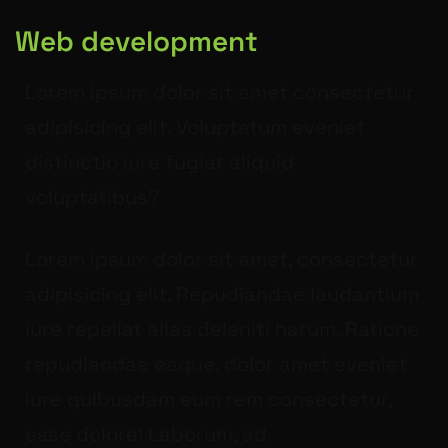
Web development
Lorem ipsum dolor sit amet consectetur
adipisicing elit. Voluptatum eveniet
distinctio iure fugiat aliquid
voluptatibus?
Lorem ipsum dolor sit amet, consectetur
adipisicing elit. Repudiandae laudantium
iure repellat alias deleniti harum. Ratione
repudiandae eaque, dolor amet eveniet
iure quibusdam eum rem consectetur,
esse dolore! Laborum, ad.