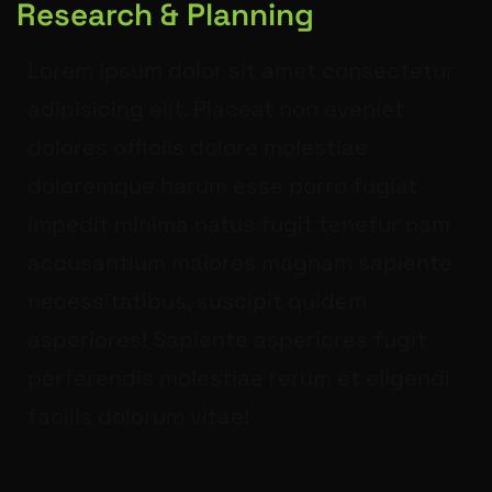
Research & Planning
Lorem ipsum dolor sit amet consectetur
adipisicing elit. Placeat non eveniet
dolores officiis dolore molestiae
doloremque harum esse porro fugiat
impedit minima natus fugit tenetur nam
accusantium maiores magnam sapiente
necessitatibus, suscipit quidem
asperiores! Sapiente asperiores fugit
perferendis molestiae rerum et eligendi
facilis dolorum vitae!