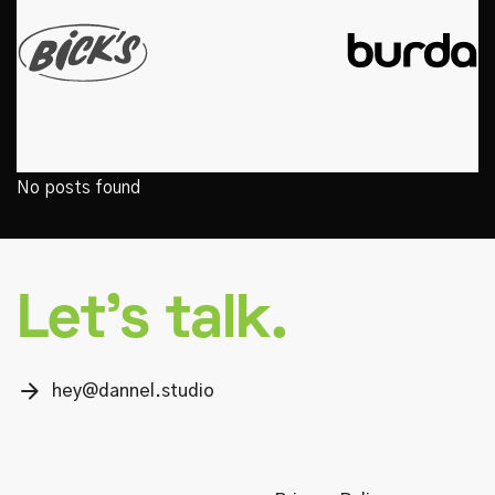
No posts found
Let’s talk.
arrow_forward
hey@dannel.studio